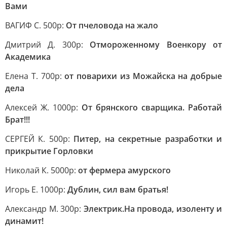
Вами
ВАГИФ С. 500р:
От пчеловода на жало
Дмитрий Д. 300р:
Отмороженному Военкору от
Академика
Елена Т. 700р:
от поварихи из Можайска на добрые
дела
Алексей Ж. 1000р:
От брянского сварщика. Работай
Брат!!!
СЕРГЕЙ К. 500р:
Питер, на секретные разработки и
прикрытие Горловки
Николай К. 5000р:
от фермера амурского
Игорь Е. 1000р:
Дублин, сил вам братья!
Александр М. 300р:
Электрик.На провода, изоленту и
динамит!