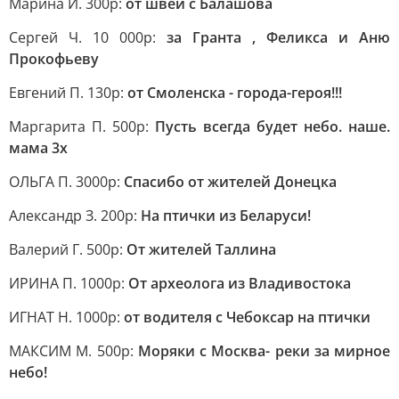
Марина И. 300р:
от швей с Балашова
Сергей Ч. 10 000р:
за Гранта , Феликса и Аню
Прокофьеву
Евгений П. 130р:
от Смоленска - города-героя!!!
Маргарита П. 500р:
Пусть всегда будет небо. наше.
мама 3х
ОЛЬГА П. 3000р:
Спасибо от жителей Донецка
Александр З. 200р:
На птички из Беларуси!
Валерий Г. 500р:
От жителей Таллина
ИРИНА П. 1000р:
От археолога из Владивостока
ИГНАТ Н. 1000р:
от водителя с Чебоксар на птички
МАКСИМ М. 500р:
Моряки с Москва- реки за мирное
небо!