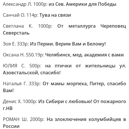
Александр Л. 1000р:
из Сев. Америки для Победы
Санчай О. 114р:
Тува на связи
Светлана К. 1000р:
От металлурга Череповец
Северсталь
Зоя Е. 333р:
Из Перми. Верим Вам и Белому!
Оксана Н. 550.19р:
Челябинск, мед. академия с вами
ЮЛИЯ С. 500р:
на птички от жительницы ул.
Азовстальской, спасибо!
Наталья Г. 333р:
От мамы морпеха, Питер, спасибо
Вам!
Денис Х. 1000р:
Из Сибири с любовью! От пожарного
г.НВ
РОМАН Ш. 2000р:
На злоключения колумбийцев в
России