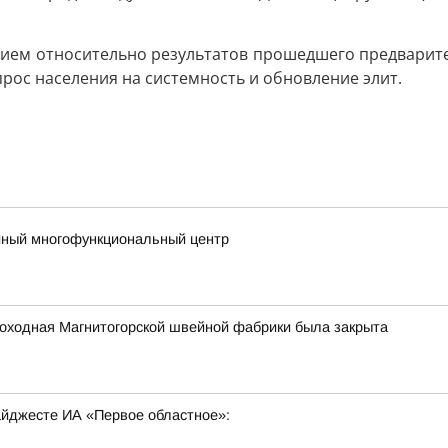
нием относительно результатов прошедшего предварител
прос населения на системность и обновление элит.
йный многофункциональный центр
роходная Магнитогорской швейной фабрики была закрыта
дайджесте ИА «Первое областное»: