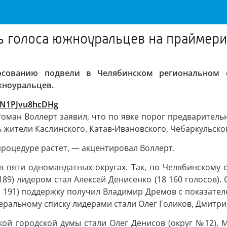
сь голоса южноуральцев на праймери
осованию подвели в Челябинском региональном о
жноуральцев.
jeN1PJvu8hcDHg
оман Воллерт заявил, что по явке порог предваритель
жители Каслинского, Катав-Ивановского, Чебаркульског
процедуре растет, — акцентировал Воллерт.
 пяти одномандатных округах. Так, по Челябинскому о
189) лидером стал Алексей Денисенко (18 160 голосов). 
191) поддержку получил Владимир Дремов с показателем 
деральному списку лидерами стали Олег Голиков, Дмитри
й городской думы стали Олег Денисов (округ №12), М