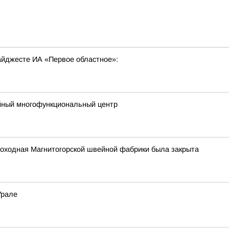
дайджесте ИА «Первое областное»:
йный многофункциональный центр
роходная Магнитогорской швейной фабрики была закрыта
Урале