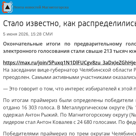
Стало известно, как распределили
СМИ
5 июня 2026, 15:28
Окончательные итоги по предварительному гол
электронного голосования стали свыше 213 тысяч ю
https://max.ru/join/5Puxq1N1DlFUCgv8zu_3aDxJeZGhH
На заседании вице-губернатор Челябинской области Р
преодолен. Самыми активными участниками оказались 
— Это говорит о том, что интерес избирателей к этой 
По итогам праймериз были определены победители в
отдано 16 303 голоса. В Металлургическом округе (№ 
одержал Антон Рыжий. По Магнитогорскому округу (№ 
лидером стал Антон Ковалев с 24 680 голосами. По фе
Победителями праймериз по трем округам Челябинско