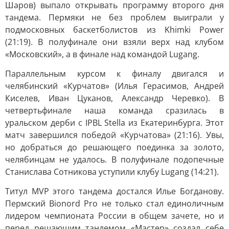
Шаров) выпало открывать программу второго дня
тандема. Пермяки не без проблем выиграли у
подмосковных баскетболистов из Khimki Power
(21:19). В полуфинале они взяли верх над клубом
«Московский», а в финале над командой Lugang.
Параллельным курсом к финалу двигался и
челябинский «Курчатов» (Илья Герасимов, Андрей
Киселев, Иван Цуканов, Александр Черевко). В
четвертьфинале наша команда сразилась в
уральском дерби с IPBL Stella из Екатеринбурга. Этот
матч завершился победой «Курчатова» (21:16). Увы,
но добраться до решающего поединка за золото,
челябинцам не удалось. В полуфинале подопечные
Станислава Сотникова уступили клубу Lugang (14:21).
Титул MVP этого тандема достался Илье Богданову.
Пермский Bionord Pro не только стал единоличным
лидером чемпионата России в общем зачете, но и
перед решающим тандемом «Мастер» создал себе