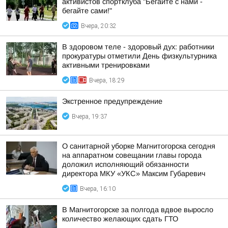
активистов спортклуба "Бегайте с нами -
бегайте сами!"
Вчера, 20:32
В здоровом теле - здоровый дух: работники
прокуратуры отметили День физкультурника
активными тренировками
Вчера, 18:29
Экстренное предупреждение
Вчера, 19:37
О санитарной уборке Магнитогорска сегодня
на аппаратном совещании главы города
доложил исполняющий обязанности
директора МКУ «УКС» Максим Губаревич
Вчера, 16:10
В Магнитогорске за полгода вдвое выросло
количество желающих сдать ГТО