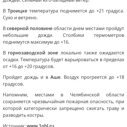
дождей. Сильный юго-западный ветер.
В
Троицке
температура поднимется до +21 градуса.
Сухо и ветрено.
В
северной половине
области днем местами пройдут
небольшие дожди. Столбики термометров
поднимутся максимум до +16.
В
горнозаводской зоне
локально также ожидаются
осадки. Температура будет варьироваться в пределах
от +16 до +20 градусов.
Пройдет дождь и в
Аше
. Воздух прогреется до +18
градусов.
Напомним, местами в Челябинской области
сохраняется чрезвычайная пожарная опасность, при
которой категорически запрещено сжигать траву и
разводить костры.
Источник:
www.1obl.ru