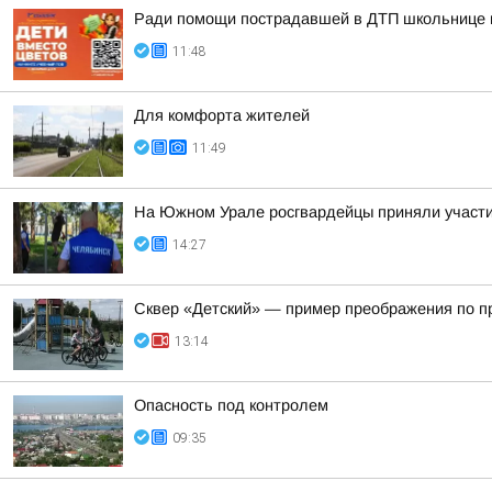
Ради помощи пострадавшей в ДТП школьнице ма
11:48
Для комфорта жителей
11:49
На Южном Урале росгвардейцы приняли участие
14:27
Сквер «Детский» — пример преображения по п
13:14
Опасность под контролем
09:35