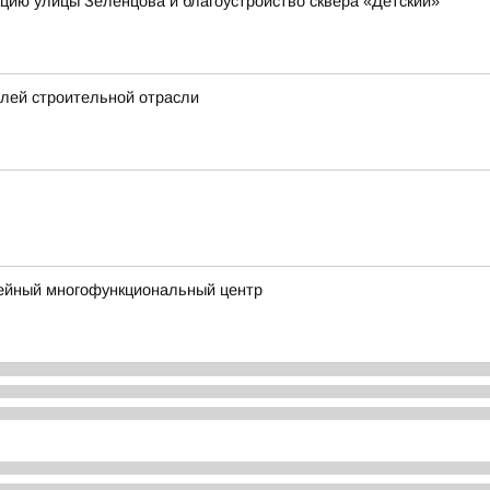
кцию улицы Зеленцова и благоустройство сквера «Детский»
елей строительной отрасли
ейный многофункциональный центр