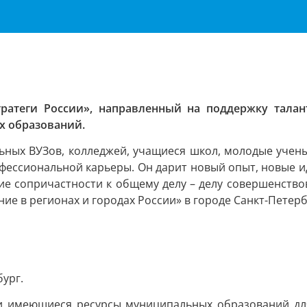
стратеги России», направленный на поддержку тала
х образований.
ьных ВУЗов, колледжей, учащиеся школ, молодые учены
рофессиональной карьеры. Он дарит новый опыт, новые и
ание сопричастности к общему делу – делу совершенство
е в регионах и городах России» в городе Санкт-Петерб
бург.
 и имеющиеся ресурсы муниципальных образований для