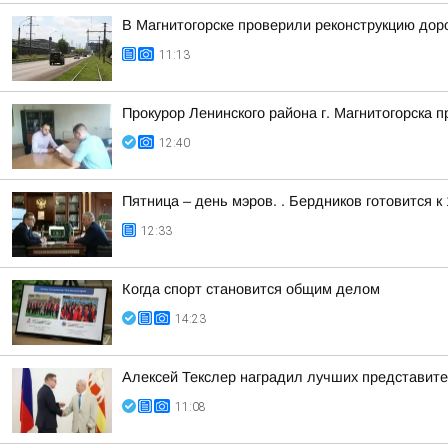
В Магнитогорске проверили реконструкцию доро
11:13
Прокурор Ленинского района г. Магнитогорска 
12:40
Пятница – день мэров. . Бердников готовится 
12:33
Когда спорт становится общим делом
14:23
Алексей Текслер наградил лучших представит
11:08