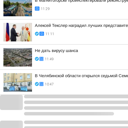
В Магнитогорске проинспектировали реконстру
11:29
Алексей Текслер наградил лучших представит
11:11
Не дать вирусу шанса
11:49
В Челябинской области открылся седьмой Сем
10:47