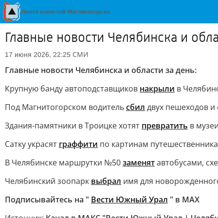
Главные новости Челябинска и обла
СМИ
17 июня 2026, 22:25
Главные новости Челябинска и области за день:
Крупную банду автоподставщиков
накрыли
в Челябинс
Под Магнитогорском водитель
сбил
двух пешеходов и 
Здания-памятники в Троицке хотят
превратить
в музеи
Сатку украсят
граффити
по картинам путешественника
В Челябинске маршрутки №50
заменят
автобусами, сх
Челябинский зоопарк
выбрал
имя для новорожденного
Подписывайтесь на "
Вести Южный Урал
" в MAХ