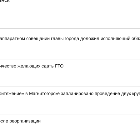
инск"
на аппаратном совещании главы города доложил исполняющий об
личество желающих сдать ГТО
«Притяжение» в Магнитогорске запланировано проведение двух кр
осле реорганизации