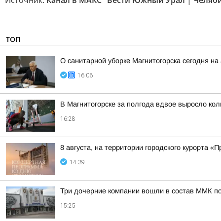
Источник:
Канал в МАКС "Вести Южный Урал | Челяб
ТОП
О санитарной уборке Магнитогорска сегодня 
16:06
В Магнитогорске за полгода вдвое выросло ко
16:28
8 августа, на территории городского курорта 
14:39
Три дочерние компании вошли в состав ММК п
15:25