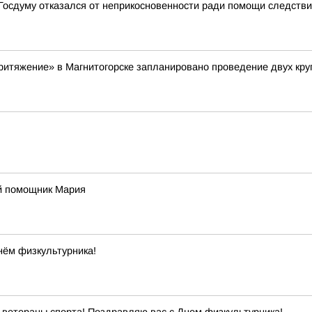
в Госдуму отказался от неприкосновенности ради помощи следств
«Притяжение» в Магнитогорске запланировано проведение двух кр
й помощник Мария
нём физкультурника!