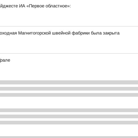
дайджесте ИА «Первое областное»:
роходная Магнитогорской швейной фабрики была закрыта
Урале