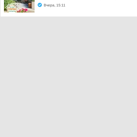
Вчера, 15:11
«Партийный десант» в составе депутата Госу
Владимира Дремова посетил социально значим
Вчера, 13:37
Сквер «Детский» — пример преображения по 
Вчера, 13:14
#архив_ТАСС_Урал+ . На тренировке юных бокс
Вчера, 13:03
Российский форвард Никита Гребенкин подпис
Вчера, 12:39
Прокурор Ленинского района г. Магнитогорска 