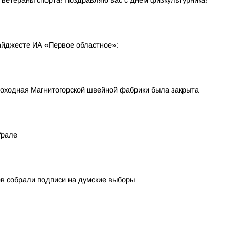
ветераны спорта! Поздравляю вас с Днем физкультурника!
дайджесте ИА «Первое областное»:
роходная Магнитогорской швейной фабрики была закрыта
Урале
в собрали подписи на думские выборы