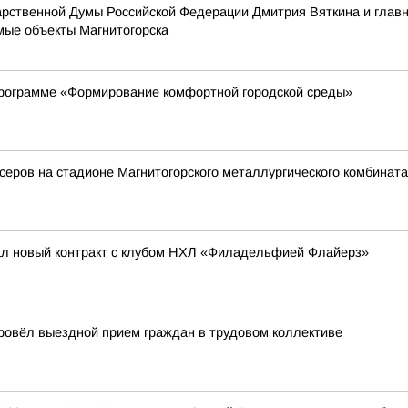
дарственной Думы Российской Федерации Дмитрия Вяткина и гла
ые объекты Магнитогорска
программе «Формирование комфортной городской среды»
еров на стадионе Магнитогорского металлургического комбината
ал новый контракт с клубом НХЛ «Филадельфией Флайерз»
провёл выездной прием граждан в трудовом коллективе