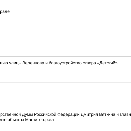
Урале
я
кцию улицы Зеленцова и благоустройство сквера «Детский»
дарственной Думы Российской Федерации Дмитрия Вяткина и гла
ые объекты Магнитогорска