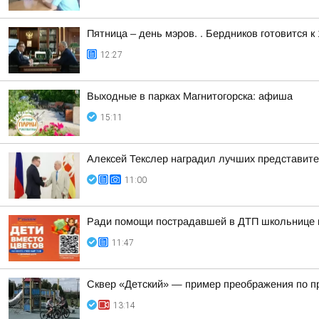
Пятница – день мэров. . Бердников готовится 
12:27
Выходные в парках Магнитогорска: афиша
15:11
Алексей Текслер наградил лучших представит
11:00
Ради помощи пострадавшей в ДТП школьнице ма
11:47
Сквер «Детский» — пример преображения по п
13:14