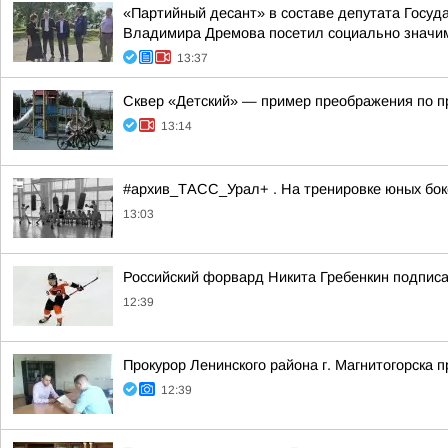
«Партийный десант» в составе депутата Госу
Владимира Дремова посетил социально значим
13:37
Сквер «Детский» — пример преображения по 
13:14
#архив_ТАСС_Урал+ . На тренировке юных бокс
13:03
Российский форвард Никита Гребенкин подпис
12:39
Прокурор Ленинского района г. Магнитогорска 
12:39