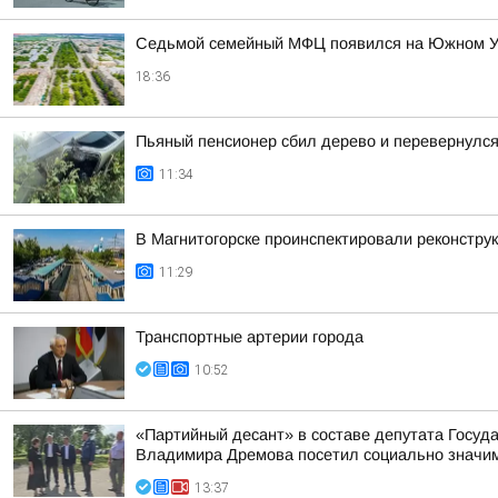
Седьмой семейный МФЦ появился на Южном 
18:36
Пьяный пенсионер сбил дерево и перевернулс
11:34
В Магнитогорске проинспектировали реконстру
11:29
Транспортные артерии города
10:52
«Партийный десант» в составе депутата Госу
Владимира Дремова посетил социально значим
13:37