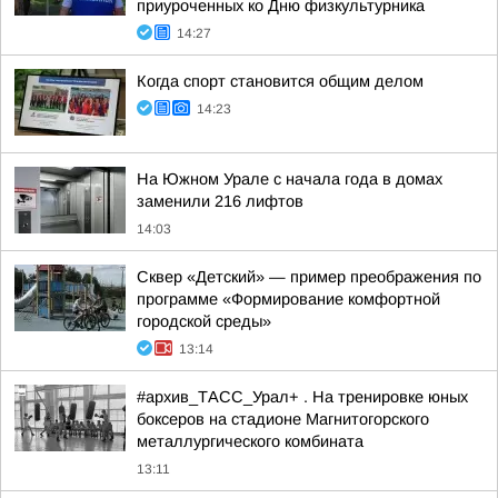
приуроченных ко Дню физкультурника
14:27
Когда спорт становится общим делом
14:23
На Южном Урале с начала года в домах
заменили 216 лифтов
14:03
Сквер «Детский» — пример преображения по
программе «Формирование комфортной
городской среды»
13:14
#архив_ТАСС_Урал+ . На тренировке юных
боксеров на стадионе Магнитогорского
металлургического комбината
13:11