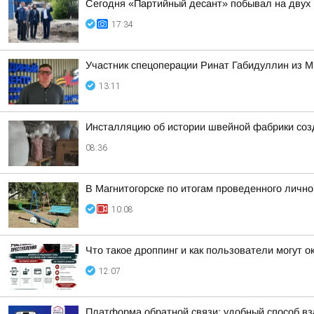
Сегодня «Партийный десант» побывал на двух 
17:34
Участник спецоперации Ринат Габидуллин из М
13:11
Инсталляцию об истории швейной фабрики соз
08:36
В Магнитогорске по итогам проведенного личн
10:08
Что такое дроппинг и как пользователи могут 
12:07
Платформа обратной связи: удобный способ в