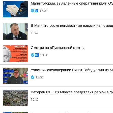
Магнитогорцы, выявленные оперативниками ОЭ
16:09
В Магнитогорске неизвестные напали на помощ
13:42
Смотри по «Пушкинской карте»
10:00
Участник спецоперации Ринат Габидуллин из М
15:06
Ветеран СВО из Миасса представит регион в 
10:39