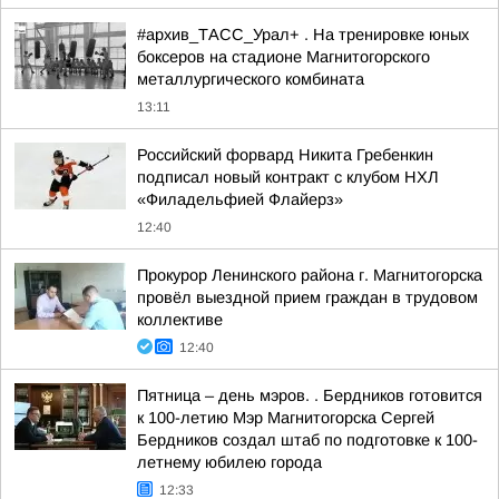
#архив_ТАСС_Урал+ . На тренировке юных
боксеров на стадионе Магнитогорского
металлургического комбината
13:11
Российский форвард Никита Гребенкин
подписал новый контракт с клубом НХЛ
«Филадельфией Флайерз»
12:40
Прокурор Ленинского района г. Магнитогорска
провёл выездной прием граждан в трудовом
коллективе
12:40
Пятница – день мэров. . Бердников готовится
к 100-летию Мэр Магнитогорска Сергей
Бердников создал штаб по подготовке к 100-
летнему юбилею города
12:33