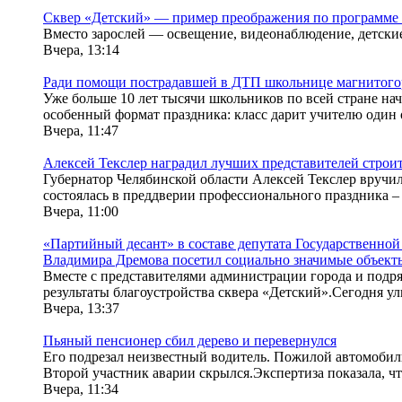
Сквер «Детский» — пример преображения по программе
Вместо зарослей — освещение, видеонаблюдение, детски
Вчера, 13:14
Ради помощи пострадавшей в ДТП школьнице магнитогорц
Уже больше 10 лет тысячи школьников по всей стране нач
особенный формат праздника: класс дарит учителю один 
Вчера, 11:47
Алексей Текслер наградил лучших представителей строи
Губернатор Челябинской области Алексей Текслер вручил
состоялась в преддверии профессионального праздника – 
Вчера, 11:00
«Партийный десант» в составе депутата Государственн
Владимира Дремова посетил социально значимые объект
Вместе с представителями администрации города и подр
результаты благоустройства сквера «Детский».Сегодня ул
Вчера, 13:37
Пьяный пенсионер сбил дерево и перевернулся
Его подрезал неизвестный водитель. Пожилой автомобили
Второй участник аварии скрылся.Экспертиза показала, чт
Вчера, 11:34