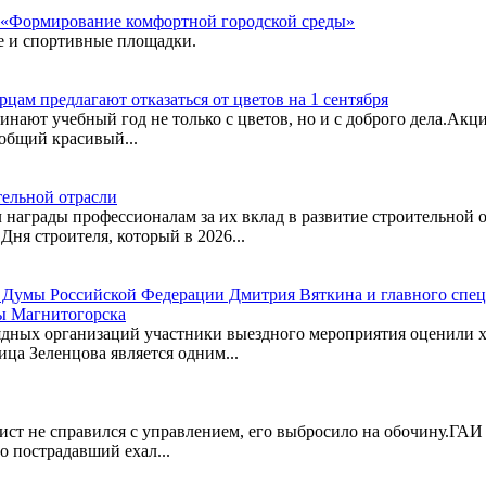
 «Формирование комфортной городской среды»
е и спортивные площадки.
ам предлагают отказаться от цветов на 1 сентября
инают учебный год не только с цветов, но и с доброго дела.Акц
общий красивый...
тельной отрасли
 награды профессионалам за их вклад в развитие строительной 
Дня строителя, который в 2026...
ой Думы Российской Федерации Дмитрия Вяткина и главного с
ы Магнитогорска
ядных организаций участники выездного мероприятия оценили х
ица Зеленцова является одним...
ст не справился с управлением, его выбросило на обочину.ГАИ 
о пострадавший ехал...