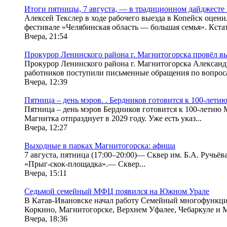
Итоги пятницы, 7 августа, — в традиционном дайджесте
Алексей Текслер в ходе рабочего выезда в Копейск оцен
фестивале «Челябинская область — большая семья». Кстати
Вчера, 21:54
Прокурор Ленинского района г. Магнитогорска провёл в
Прокурор Ленинского района г. Магнитогорска Александ
работников поступили письменные обращения по вопроса
Вчера, 12:39
Пятница – день мэров. . Бердников готовится к 100-лет
Пятница – день мэров Бердников готовится к 100-летию 
Магнитка отпразднует в 2029 году. Уже есть указ...
Вчера, 12:27
Выходные в парках Магнитогорска: афиша
7 августа, пятница (17:00–20:00)— Сквер им. Б.А. Ручь
«Прыг-скок-площадка».— Сквер...
Вчера, 15:11
Седьмой семейный МФЦ появился на Южном Урале
В Катав-Ивановске начал работу Семейный многофункцио
Коркино, Магнитогорске, Верхнем Уфалее, Чебаркуле и М
Вчера, 18:36