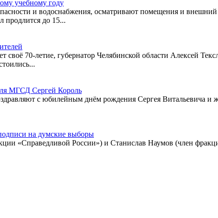
вому учебному году
пасности и водоснабжения, осматривают помещения и внешний 
 продлится до 15...
оителей
ает своё 70-летие, губернатор Челябинской области Алексей Те
тоились...
еля МГСД Сергей Король
здравляют с юбилейным днём рождения Сергея Витальевича и жел
 подписи на думские выборы
ции «Справедливой России») и Станислав Наумов (член фракци