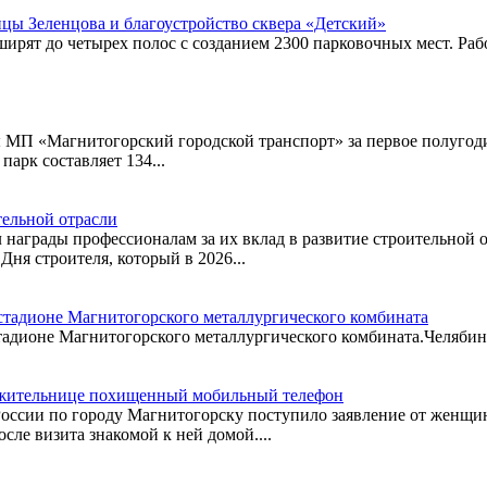
цы Зеленцова и благоустройство сквера «Детский»
сширят до четырех полос с созданием 2300 парковочных мест. Ра
ы МП «Магнитогорский городской транспорт» за первое полуго
арк составляет 134...
тельной отрасли
 награды профессионалам за их вклад в развитие строительной 
Дня строителя, который в 2026...
стадионе Магнитогорского металлургического комбината
дионе Магнитогорского металлургического комбината.Челябинск
 жительнице похищенный мобильный телефон
ссии по городу Магнитогорску поступило заявление от женщин
сле визита знакомой к ней домой....