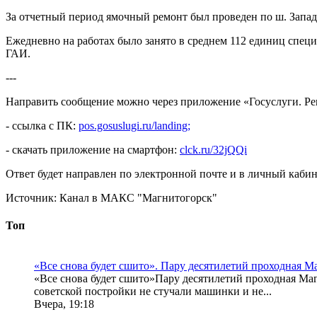
За отчетный период ямочный ремонт был проведен по ш. Западное
Ежедневно на работах было занято в среднем 112 единиц спец
ГАИ.
---
Направить сообщение можно через приложение «Госуслуги. Ре
- ссылка с ПК:
pos.gosuslugi.ru/landing;
- скачать приложение на смартфон:
clck.ru/32jQQi
Ответ будет направлен по электронной почте и в личный кабин
Источник:
Канал в МАКС "Магнитогорск"
Топ
«Все снова будет сшито». Пару десятилетий проходная 
«Все снова будет сшито»Пару десятилетий проходная Маг
советской постройки не стучали машинки и не...
Вчера, 19:18