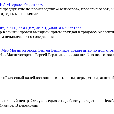
 ИА «Первое областное»:
ил предприятие по производству «Полисорба», проверил работу н
, здесь мероприятие...
ыездной прием граждан в трудовом коллективе
р Калинин провёл выездной прием граждан в трудовом коллекти
м ненадлежащего содержания...
ию Мэр Магнитогорска Сергей Бердников создал штаб по подгото
Мэр Магнитогорска Сергей Бердников создал штаб по подготовке
ёва: «Сказочный калейдоскоп» — викторины, игры, стихи, акция
нальный центр. Это уже седьмое подобное учреждение в Челяби
иньяре. В церемонии...