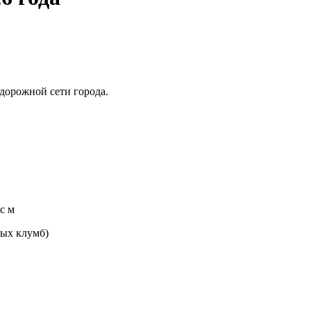
дорожной сети города.
с м
ных клумб)