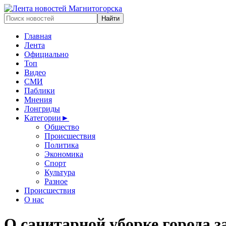
Главная
Лента
Официально
Топ
Видео
СМИ
Паблики
Мнения
Лонгриды
Категории
►
Общество
Происшествия
Политика
Экономика
Спорт
Культура
Разное
Происшествия
О нас
О санитарной уборке города за