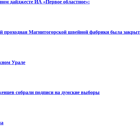
нном дайджесте ИА «Первое областное»:
тий проходная Магнитогорской швейной фабрики была закрыт
жном Урале
женцев собрали подписи на думские выборы
ша