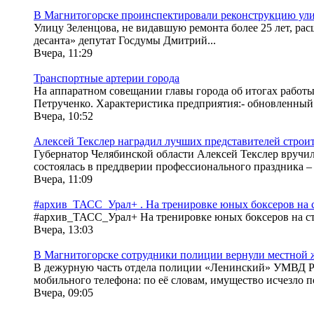
В Магнитогорске проинспектировали реконструкцию ули
Улицу Зеленцова, не видавшую ремонта более 25 лет, ра
десанта» депутат Госдумы Дмитрий...
Вчера, 11:29
Транспортные артерии города
На аппаратном совещании главы города об итогах работ
Петрученко. Характеристика предприятия:- обновленный п
Вчера, 10:52
Алексей Текслер наградил лучших представителей строи
Губернатор Челябинской области Алексей Текслер вручил
состоялась в преддверии профессионального праздника – 
Вчера, 11:09
#архив_ТАСС_Урал+ . На тренировке юных боксеров на 
#архив_ТАСС_Урал+ На тренировке юных боксеров на ста
Вчера, 13:03
В Магнитогорске сотрудники полиции вернули местной
В дежурную часть отдела полиции «Ленинский» УМВД Ро
мобильного телефона: по её словам, имущество исчезло по
Вчера, 09:05