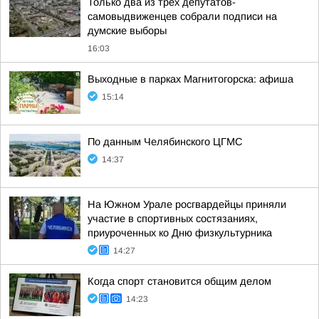
Только два из трех депутатов-
самовыдвиженцев собрали подписи на
думские выборы
16:03
Выходные в парках Магнитогорска: афиша
15:14
По данным Челябинского ЦГМС
14:37
На Южном Урале росгвардейцы приняли
участие в спортивных состязаниях,
приуроченных ко Дню физкультурника
14:27
Когда спорт становится общим делом
14:23