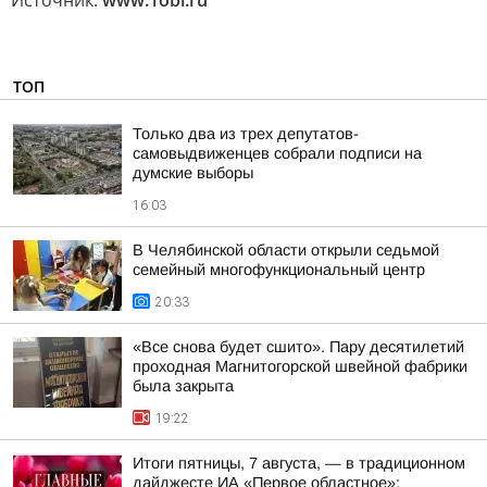
Источник:
www.1obl.ru
ТОП
Только два из трех депутатов-
самовыдвиженцев собрали подписи на
думские выборы
16:03
В Челябинской области открыли седьмой
семейный многофункциональный центр
20:33
«Все снова будет сшито». Пару десятилетий
проходная Магнитогорской швейной фабрики
была закрыта
19:22
Итоги пятницы, 7 августа, — в традиционном
дайджесте ИА «Первое областное»: