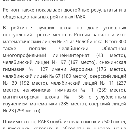
Регион также показывает достойные результаты и в
общенациональных рейтингах RAEX.
В рейтинге лучших школ по доле успешных
поступлений третье место в России занял физико-
математический лицей № 31 из Челябинска. В топ-300
также попали челябинский Областной
многопрофильный лицей-интернат (43 место),
челябинский лицей № 97 (167 место), снежинская
гимназия № 127 имени Аврорина (176 место),
челябинский лицей № 67 (189 место), озерский лицей
№ 39 (192 место), челябинский лицей № 11 (237
место), челябинская гимназия № 1 (259 место),
магнитогорская школа № 56 с углубленным
изучением математики (285 место), озерский лицей
№ 23 (298 место).
Помимо этого, RAEX опубликовал список из 500 школ,
выпускники которых в абсолютных цифрах чаще