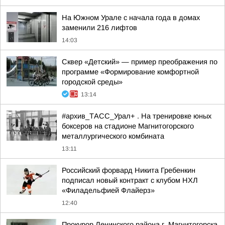
На Южном Урале с начала года в домах
заменили 216 лифтов
14:03
Сквер «Детский» — пример преображения по
программе «Формирование комфортной
городской среды»
13:14
#архив_ТАСС_Урал+ . На тренировке юных
боксеров на стадионе Магнитогорского
металлургического комбината
13:11
Российский форвард Никита Гребенкин
подписал новый контракт с клубом НХЛ
«Филадельфией Флайерз»
12:40
Прокурор Ленинского района г. Магнитогорска