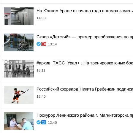
На Южном Урале с начала года в домах замен
14:03
Сквер «Детский» — пример преображения по 
13:14
#архив_ТАСС_Урал+ . На тренировке юных бокс
13:11
Российский форвард Никита Гребенкин подпис
12:40
Прокурор Ленинского района г. Магнитогорска 
12:40