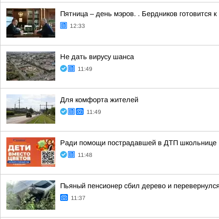
Пятница – день мэров. . Бердников готовится 
12:33
Не дать вирусу шанса
11:49
Для комфорта жителей
11:49
Ради помощи пострадавшей в ДТП школьнице м
11:48
Пьяный пенсионер сбил дерево и перевернулс
11:37