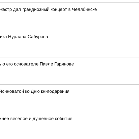
кестр дал грандиозный концерт в Челябинске
мика Нурлана Сабурова
ь о его основателе Павле Гарянове
Ясиноватой ко Дню книгодарения
имнее веселое и душевное событие