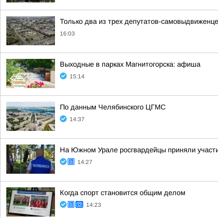
Только два из трех депутатов-самовыдвиженце
16:03
Выходные в парках Магнитогорска: афиша
15:14
По данным Челябинского ЦГМС
14:37
На Южном Урале росгвардейцы приняли участие
14:27
Когда спорт становится общим делом
14:23