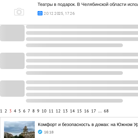
Театры в подарок. В Челябинской области исп
20.12.2025, 17:26
1
2
3
4
5
6
7
8
9
10
11
12
13
14
15
16
17
...
68
Комфорт и безопасность в домах: на Южном У
16:18