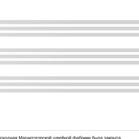
роходная Магнитогорской швейной фабрики была закрыта