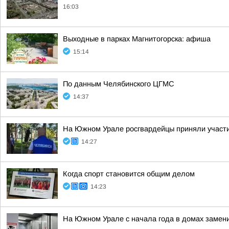
16:03
Выходные в парках Магнитогорска: афиша
15:14
По данным Челябинского ЦГМС
14:37
На Южном Урале росгвардейцы приняли участие
14:27
Когда спорт становится общим делом
14:23
На Южном Урале с начала года в домах замен