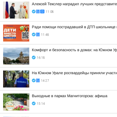
Алексей Текслер наградил лучших представит
11:08
Ради помощи пострадавшей в ДТП школьнице ма
11:48
Комфорт и безопасность в домах: на Южном У
16:18
На Южном Урале росгвардейцы приняли участие
14:27
Выходные в парках Магнитогорска: афиша
15:14