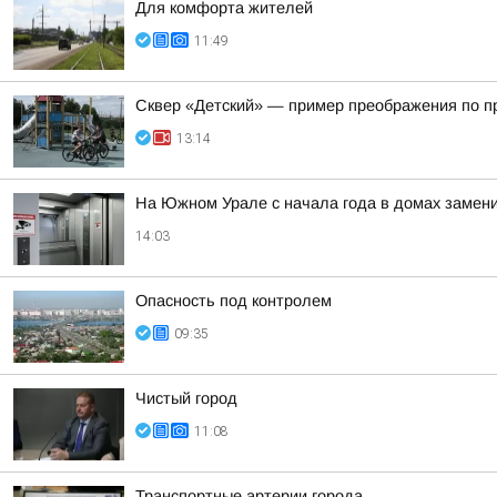
Для комфорта жителей
11:49
Сквер «Детский» — пример преображения по п
13:14
На Южном Урале с начала года в домах замен
14:03
Опасность под контролем
09:35
Чистый город
11:08
Транспортные артерии города