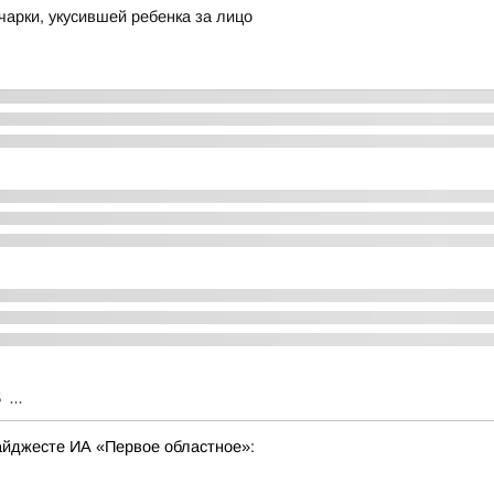
арки, укусившей ребенка за лицо
3
...
дайджесте ИА «Первое областное»: