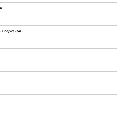
ав
 «Водоканал»