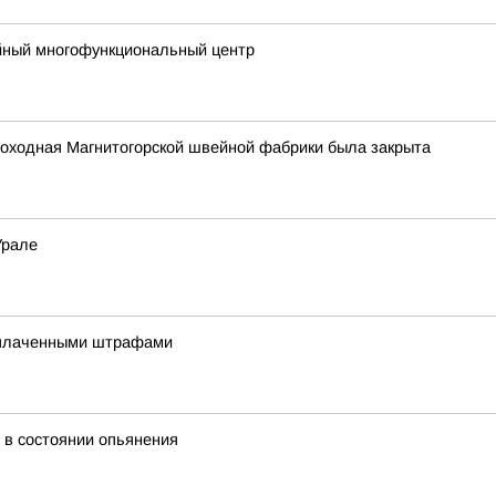
йный многофункциональный центр
роходная Магнитогорской швейной фабрики была закрыта
Урале
еоплаченными штрафами
 в состоянии опьянения