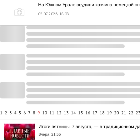
На Южном Урале осудили хозяина немецкой овч
02.07.2026, 18:08
1
2
3
4
5
6
7
8
9
10
11
12
13
14
15
16
17
18
19
20
21
22
2
Итоги пятницы, 7 августа, — в традиционном 
Вчера, 21:55