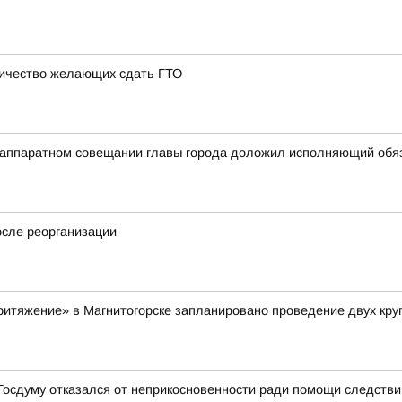
личество желающих сдать ГТО
на аппаратном совещании главы города доложил исполняющий об
осле реорганизации
«Притяжение» в Магнитогорске запланировано проведение двух кр
 Госдуму отказался от неприкосновенности ради помощи следств