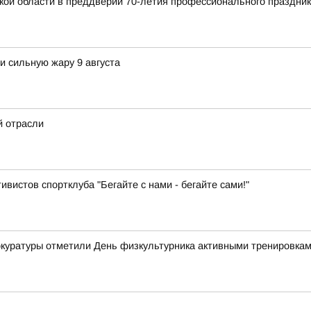
кой области в преддверии 70-летия профессионального праздник
и сильную жару 9 августа
й отрасли
ивистов спортклуба "Бегайте с нами - бегайте сами!"
рокуратуры отметили День физкультурника активными тренировка