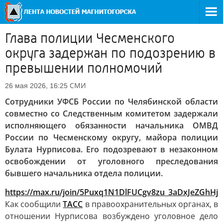
Глава полиции Чесменского
округа задержан по подозрению в
превышении полномочий
СМИ
26 мая 2026, 16:25
Сотрудники УФСБ России по Челябинской области
совместно со Следственным комитетом задержали
исполняющего обязанности начальника ОМВД
России по Чесменскому округу, майора полиции
Булата Нурписова. Его подозревают в незаконном
освобождении от уголовного преследования
бывшего начальника отдела полиции.
https://max.ru/join/5Puxq1N1DlFUCgv8zu_3aDxJeZGhH
Как сообщили
ТАСС
в правоохранительных органах, в
отношении Нурписова возбуждено уголовное дело