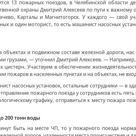
тся 13 пожарных поездов, в Челябинской области дей
твенной охраны Дмитрий Алексеев по пути к важному 
пачево, Карталы и Магнитогорск. У каждого — свой уча
арных и один моторист, то есть машинист насосных уста
а объектах и подвижном составе железной дороги, нас
ми грузами, — уточнил Дмитрий Алексеев. — Например
х цистерн. Участвуем в обеспечении жизнедеятельност
и пожаров в населенных пунктах и на объектах, не вхо
ист насосных установок, остальные сотрудники — в зда
тправление пожарного поезда у сотрудников есть пять 
нологическому графику, отправиться к месту пожара по
до 200 тонн воды
инут быть на месте ЧП, то у пожарного поезда норма
 железной дороге, удаленности места происшествия и д