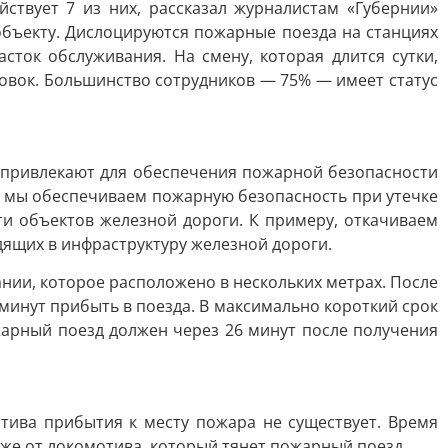
ствует 7 из них, рассказал журналистам «Губернии»
объекту. Дислоцируются пожарные поезда на станциях
сток обслуживания. На смену, которая длится сутки,
новок. Большинство сотрудников — 75% — имеет статус
 привлекают для обеспечения пожарной безопасности
, мы обеспечиваем пожарную безопасность при утечке
и объектов железной дороги. К примеру, откачиваем
дящих в инфраструктуру железной дороги.
нии, которое расположено в нескольких метрах. После
минут прибыть в поезда. В максимально короткий срок
жарный поезд должен через 26 минут после получения
тива прибытия к месту пожара не существует. Время
аже от локомотива, который тянет пожарный поезд.