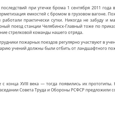
 последствий при утечке брома 1 сентября 2011 года
герметизация емкостей с бромом в грузовом вагоне. П
ы работали практически сутки. Никогда не забуду и 
рный поезд станции Челябинск-Главный тоже по прика
ание стрелковой команды нашего отряда.
рудники пожарных поездов регулярно участвуют в учени
нарию учений должны были отбить от ландшафтного пож
 с конца XVIII века — тогда появились их прототипы.
а заседании Совета Труда и Обороны РСФСР предложили 