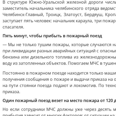
В структуре Южно-Уральской железной дороги числи
заместитель начальника челябинского отряда ведомс
Челябинск-Главный, Троицк, Златоуст, Бердяуш, Кро
заступает пять человек: начальник караула, три пож
спасателя.
Пять минут, чтобы прибыть в пожарный поезд
— Мы не только тушим пожары, которые случаются н
при ликвидации разных аварийных ситуаций с опасны
бензина или дизельного топлива из железнодорожны
воду из затопленных объектов. Помогаем МЧС в тушени
Постоянно в пожарном поезде находится только машин
получения сообщения о пожаре и выдачи приказа на о
на пути стоянки поезда подают и локомотив. По тех
приказа.
Один пожарный поезд везет на место пожара от 120 
Но если сотрудники МЧС должны уже через десять м
прибытия зависит от многих факторов: от ситуации на