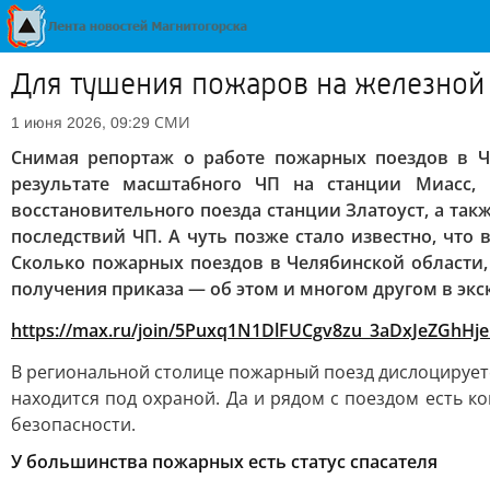
Для тушения пожаров на железной
СМИ
1 июня 2026, 09:29
Снимая репортаж о работе пожарных поездов в Ч
результате масштабного ЧП на станции Миасс, 
восстановительного поезда станции Златоуст, а та
последствий ЧП. А чуть позже стало известно, чт
Сколько пожарных поездов в Челябинской области,
получения приказа — об этом и многом другом в эк
https://max.ru/join/5Puxq1N1DlFUCgv8zu_3aDxJeZGhH
В региональной столице пожарный поезд дислоцируетс
находится под охраной. Да и рядом с поездом есть к
безопасности.
У большинства пожарных есть статус спасателя