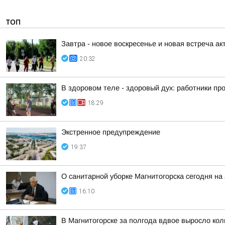
ТОП
Завтра - новое воскресенье и новая встреча акт
20:32
В здоровом теле - здоровый дух: работники п
18:29
Экстренное предупреждение
19:37
О санитарной уборке Магнитогорска сегодня 
16:10
В Магнитогорске за полгода вдвое выросло ко