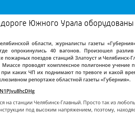
 дороге Южного Урала оборудованы 
елябинской области, журналисты газеты «Губерния»
где опрокинулись 40 вагонов. Произошел разлив
кже пожарных поездов станций Златоуст и Челябинск
о в Миассе проводят комплексное полигонное учение 
 при каких ЧП их поднимают по тревоге и какой вре
склюзивном репортаже областной газеты «Губерния».
jeN1PJvu8hcDHg
я на станции Челябинск-Главный. Просто так из любопы
онструкции под высоким напряжением, поэтому, находя