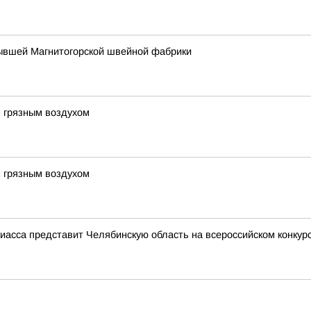
ывшей Магнитогорской швейной фабрики
м грязным воздухом
м грязным воздухом
иасса представит Челябинскую область на всероссийском конку