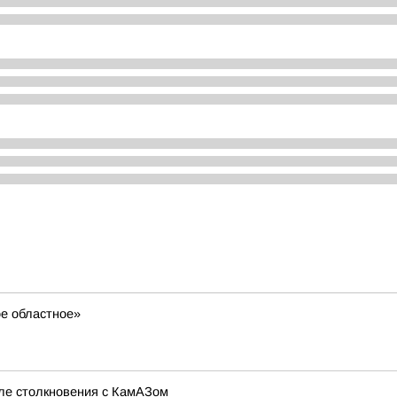
ое областное»
сле столкновения с КамАЗом