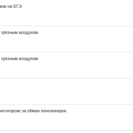
ков на ЕГЭ
м грязным воздухом
м грязным воздухом
нитогорске за обман пенсионерок