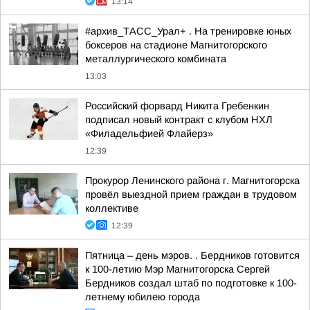
13:14
#архив_ТАСС_Урал+ . На тренировке юных
боксеров на стадионе Магнитогорского
металлургического комбината
13:03
Российский форвард Никита Гребенкин
подписал новый контракт с клубом НХЛ
«Филадельфией Флайерз»
12:39
Прокурор Ленинского района г. Магнитогорска
провёл выездной прием граждан в трудовом
коллективе
12:39
Пятница – день мэров. . Бердников готовится
к 100-летию Мэр Магнитогорска Сергей
Бердников создал штаб по подготовке к 100-
летнему юбилею города